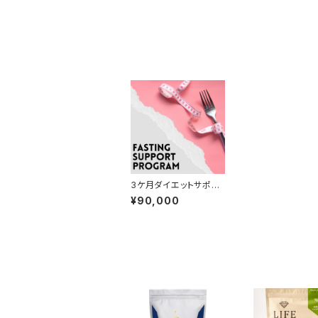
3ケ月ダイエットサポー
ト
¥90,000